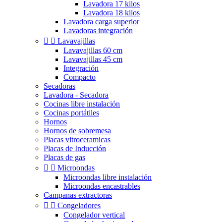
Lavadora 17 kilos
Lavadora 18 kilos
Lavadora carga superior
Lavadoras integración


Lavavajillas
Lavavajillas 60 cm
Lavavajillas 45 cm
Integración
Compacto
Secadoras
Lavadora - Secadora
Cocinas libre instalación
Cocinas portátiles
Hornos
Hornos de sobremesa
Placas vitroceramicas
Placas de Inducción
Placas de gas


Microondas
Microondas libre instalación
Microondas encastrables
Campanas extractoras


Congeladores
Congelador vertical