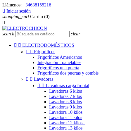
Llámenos:
+34638155216

Iniciar sesión
shopping_cart
Carrito
(0)

search
clear


ELECTRODOMÉSTICOS


Frigoríficos
Frigoríficos Americanos
Integración - panelables
Frigoríficos una puerta
Frigoríficos dos puertas y combis


Lavadoras


Lavadoras carga frontal
Lavadoras 6 kilos
Lavadoras 7 kilos
Lavadoras 8 kilos
Lavadoras 9 kilos
Lavadora 10 kilos
Lavadora 11 kilos
Lavadora 12 kilos .
Lavadora 13 kilos