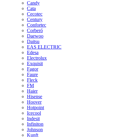
Candy
Cata
Cecotec
Century
Confortec
Corberó
Daewoo
Daitsu
EAS ELECTRIC
Edesa
Electrolux
Exquisit
Fagor
Faure
Fleck
FM
Haier
Hisense
Hoover
Hotpoint
Icecool
Indesit
Infiniton
Johnson
Kunft