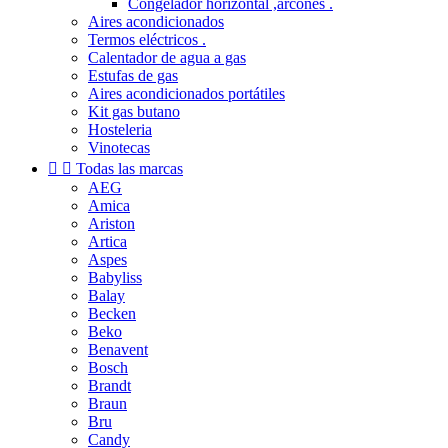
Congelador horizontal ,arcones .
Aires acondicionados
Termos eléctricos .
Calentador de agua a gas
Estufas de gas
Aires acondicionados portátiles
Kit gas butano
Hosteleria
Vinotecas


Todas las marcas
AEG
Amica
Ariston
Artica
Aspes
Babyliss
Balay
Becken
Beko
Benavent
Bosch
Brandt
Braun
Bru
Candy