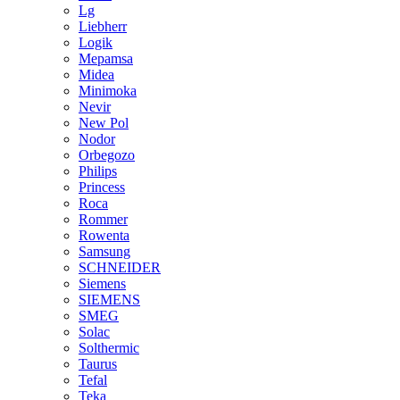
Lg
Liebherr
Logik
Mepamsa
Midea
Minimoka
Nevir
New Pol
Nodor
Orbegozo
Philips
Princess
Roca
Rommer
Rowenta
Samsung
SCHNEIDER
Siemens
SIEMENS
SMEG
Solac
Solthermic
Taurus
Tefal
Teka